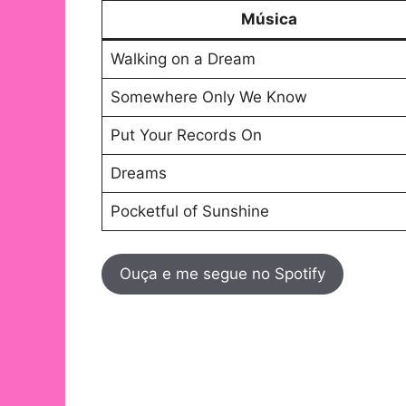
Música
Walking on a Dream
Somewhere Only We Know
Put Your Records On
Dreams
Pocketful of Sunshine
Ouça e me segue no Spotify