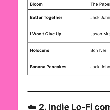
Bloom
The Paper
Better Together
Jack Joh
I Won’t Give Up
Jason Mr
Holocene
Bon Iver
Banana Pancakes
Jack Joh
☁️
2. Indie Lo-Fi c