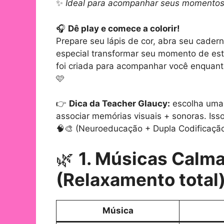
✨
Ideal para acompanhar seus momentos c
🎧
Dê play e comece a colorir!
Prepare seu lápis de cor, abra seu cadern
especial transformar seu momento de es
foi criada para acompanhar você enquanto
🩷
👉
Dica da Teacher Glaucy:
escolha uma 
associar memórias visuais + sonoras. Isso
🧠🎨 (Neuroeducação + Dupla Codificaçã
🌿
1. Músicas Calm
(Relaxamento total
Música